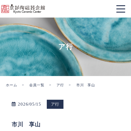
ア行
ホーム
会員一覧
ア行
市川 享山
2026/05/15
ア行
市川 享山