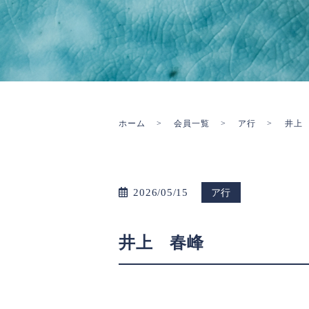
ホーム
会員一覧
ア行
井上
2026/05/15
ア行
井上 春峰