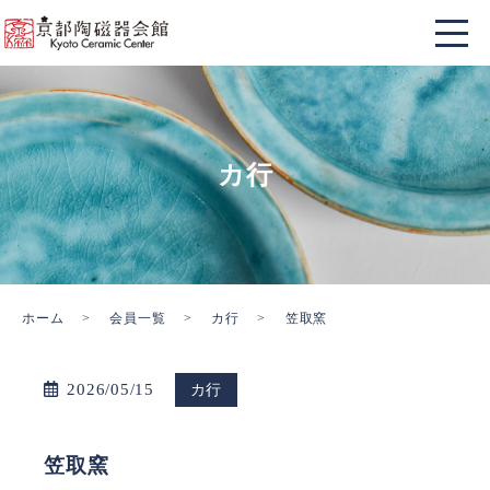
カ行
ホーム
会員一覧
カ行
笠取窯
2026/05/15
カ行
笠取窯