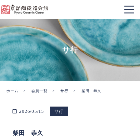
サ行
ホーム
会員一覧
サ行
柴田 恭久
2026/05/15
サ行
柴田 恭久