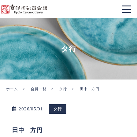
タ行
ホーム
会員一覧
タ行
田中 方円
2026/05/01
タ行
田中 方円