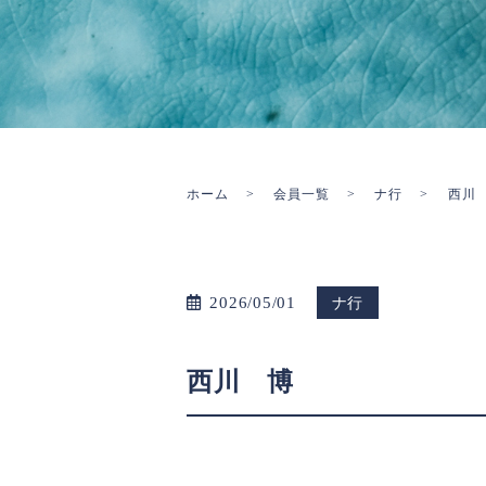
ホーム
会員一覧
ナ行
西川
2026/05/01
ナ行
西川 博