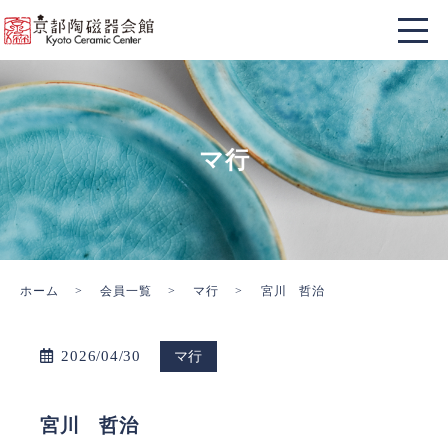
マ行
ホーム
会員一覧
マ行
宮川 哲治
2026/04/30
マ行
宮川 哲治