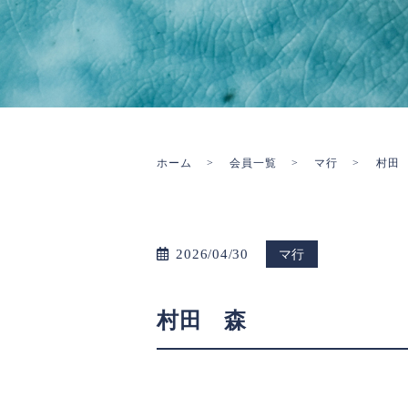
ホーム
会員一覧
マ行
村田
2026/04/30
マ行
村田 森